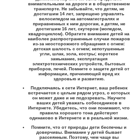
внимательными на дороге и в общественном
транспорте. Не забывайте, что детям, не
достигшим 14 лет, запрещено управлять
велосипедом на автомагистралях и
приравненных к ним дорогам, а детям, не
достигшим 16 лет, скутером (мопедом,
квадроциклом). Обратите внимание детей на
наиболее распространенные случаи пожаров
из-за неосторожного обращения с огнем:
детская шалость с огнем; непотушенные
угли, шлак, зола, костры; короткое
замыкание, эксплуатация
электротехнических устройств, бытовых
приборов, печей. Помните о защите детей от
информации, причиняющей вред их
здоровью и развитию.
Подключаясь к сети Интернет, ваш ребенок
встречается с целым рядом угроз, о которых
он может даже и не подозревать. Научите
ваших детей уважать собеседников в
Интернете. Убедитесь, что они понимают, что
правила хорошего тона действуют
одинаково в Интернете и в реальной жизни.
Помните, что от природы дети беспечны и
доверчивы. Внимание у детей бывает
рассеянным. Поэтому, чем чаще вы