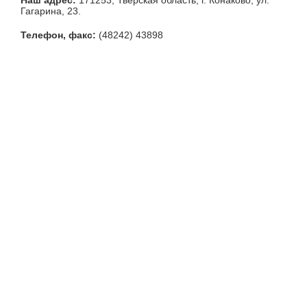
Наш адрес:
171253, Тверская область, г. Конаково, ул.
Гагарина, 23.
Телефон, факс:
(48242) 43898