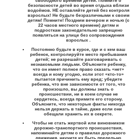
свободного времени детей. Помните о
безопасности детей во время отдыха вблизи
водоёмов. НЕ оставляйте детей без контроля
взрослых! Не будьте безразличными к своим
детям! Помните! Поздним вечером и ночью (с
22 часов местного времени) детям и
подросткам законодательно запрещено
появляться на улице без сопровождения
взрослых .
Постоянно будьте в курсе, где и с кем ваш
ребенок, контролируйте место пребывания
детей; не разрешайте разговаривать с
незнакомыми людьми. Объясните ребенку,
что он имеет полное право сказать «нет»
всегда и кому угодно, если этот «кто-то»
пытается причинить ему вред; убедите
ребенка, что вне зависимости от того, что
произошло, вы должны знать о
происшествии, ни в коем случае не
сердитесь, всегда примите его сторону.
Объясните, что некоторые факты никогда
нельзя держать в тайне, даже если они
обещали хранить их в секрете.
Чтобы не стать жертвой или виновником
дорожно-транспортного происшествия,
напоминайте детям о правилах дорожного
движения, научите их быть предельно