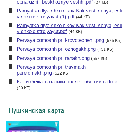
obnaruzhili beskhoznye veshhi.pdf
(37 КБ)
Pamyatka dlya shkolnikov Kak vesti sebya, esli
v shkole strelyayut (1).pdf
(44 КБ)
Pamyatka dlya shkolnikov Kak vesti sebya, esli
v shkole strelyayut.pdf
(44 КБ)
Pervaya pomoshh pri krovotechenii.png
(575 КБ)
Pervaya pomoshh pri ozhogakh.png
(431 КБ)
Pervaya pomoshh pri ranakh.png
(557 КБ)
Pervaya pomoshh pri travmakh i
perelomakh.png
(522 КБ)
Как избежать паники после событий в.docx
(20 КБ)
Пушкинская карта