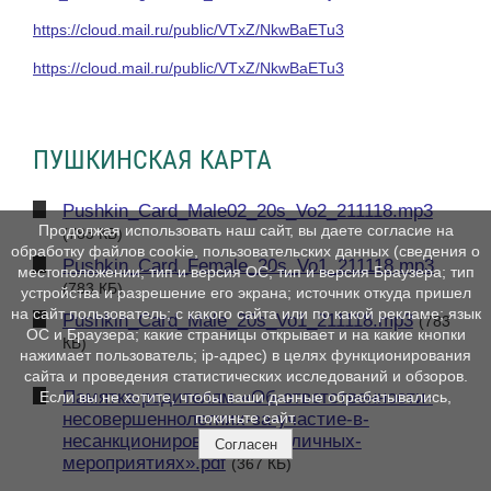
https://cloud.mail.ru/public/VTxZ/NkwBaETu3
https://cloud.mail.ru/public/VTxZ/NkwBaETu3
ПУШКИНСКАЯ КАРТА
Pushkin_Card_Male02_20s_Vo2_211118.mp3
Продолжая использовать наш сайт, вы даете согласие на
(783 КБ)
обработку файлов cookie, пользовательских данных (сведения о
Pushkin_Card_Female_20s_Vo1_211118.mp3
местоположении; тип и версия ОС; тип и версия Браузера; тип
(783 КБ)
устройства и разрешение его экрана; источник откуда пришел
на сайт пользователь; с какого сайта или по какой рекламе; язык
Pushkin_Card_Male_20s_Vo1_211118.mp3
(783
ОС и Браузера; какие страницы открывает и на какие кнопки
КБ)
нажимает пользователь; ip-адрес) в целях функционирования
сайта и проведения статистических исследований и обзоров.
Памятка-родителям-«Об-ответственности-
Если вы не хотите, чтобы ваши данные обрабатывались,
несовершеннолетних-за-участие-в-
покиньте сайт.
несанкционированных-публичных-
Согласен
мероприятиях».pdf
(367 КБ)